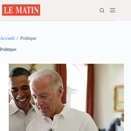
Passer
au
contenu
Accueil
/
Politique
Politique