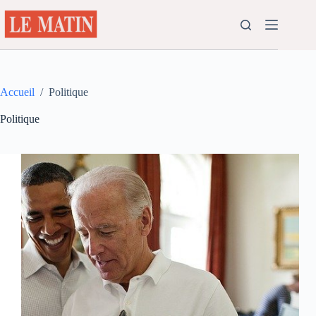
Passer
au
contenu
Accueil
/
Politique
Politique