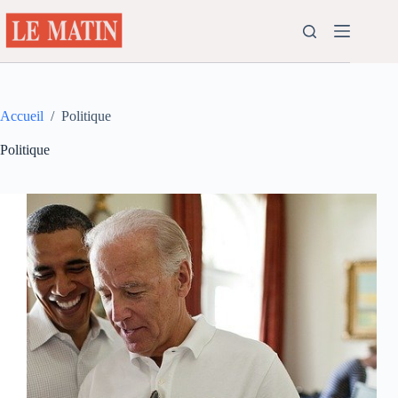
Passer
au
contenu
Accueil
/
Politique
Politique