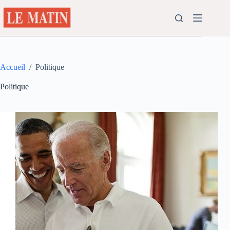
Passer
au
contenu
Accueil
/
Politique
Politique