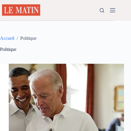
Passer
au
contenu
Accueil
/
Politique
Politique