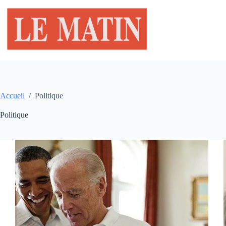
Passer
au
contenu
Accueil
/
Politique
Politique