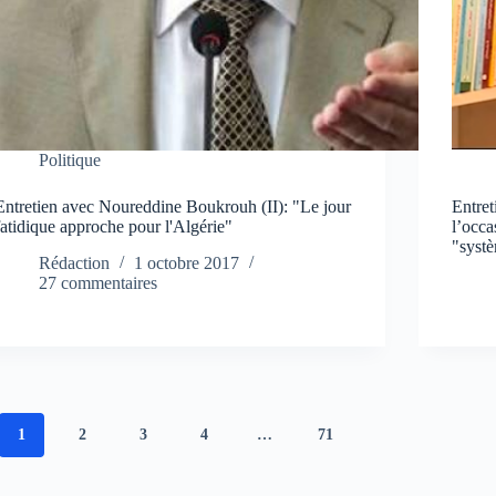
Politique
Entretien avec Noureddine Boukrouh (II): "Le jour
Entre
fatidique approche pour l'Algérie"
l’occa
"syst
Rédaction
1 octobre 2017
27 commentaires
1
2
3
4
…
71