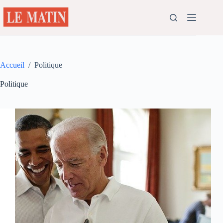
Passer
au
contenu
Accueil
/
Politique
Politique