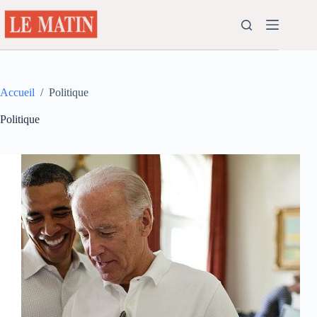
Passer
au
contenu
Accueil
/
Politique
Politique