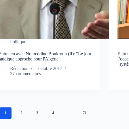
Politique
Entretien avec Noureddine Boukrouh (II): "Le jour
Entre
fatidique approche pour l'Algérie"
l’occa
"syst
Rédaction
1 octobre 2017
27 commentaires
1
2
3
4
…
71