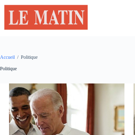
Passer
au
contenu
Accueil
/
Politique
Politique