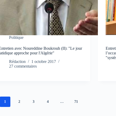
Politique
Entretien avec Noureddine Boukrouh (II): "Le jour
Entre
fatidique approche pour l'Algérie"
l’occa
"syst
Rédaction
1 octobre 2017
27 commentaires
1
2
3
4
…
71