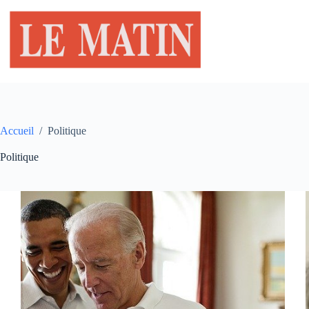
Passer
au
contenu
Accueil
/
Politique
Politique