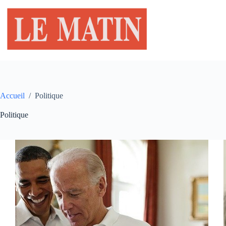
Passer
au
contenu
Accueil
/
Politique
Politique