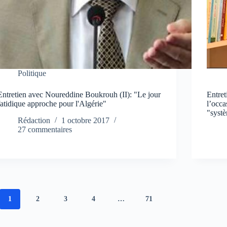
Politique
Entretien avec Noureddine Boukrouh (II): "Le jour
Entre
fatidique approche pour l'Algérie"
l’occa
"syst
Rédaction
1 octobre 2017
27 commentaires
1
2
3
4
…
71