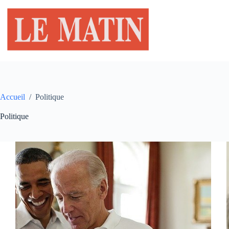
Passer
au
contenu
Accueil
/
Politique
Politique