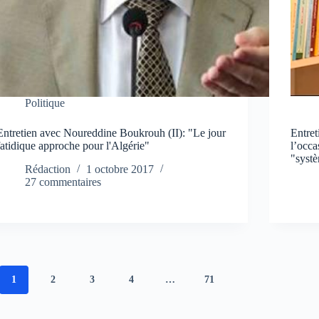
Politique
Entretien avec Noureddine Boukrouh (II): "Le jour
Entre
fatidique approche pour l'Algérie"
l’occa
"syst
Rédaction
1 octobre 2017
27 commentaires
1
2
3
4
…
71