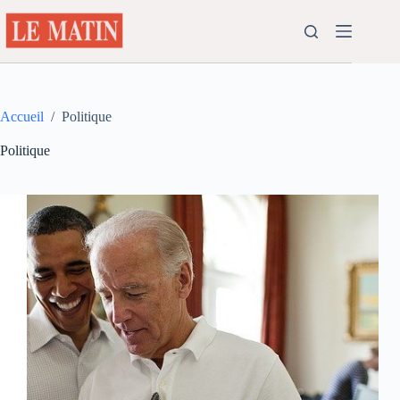
Passer
au
contenu
Accueil
/
Politique
Politique