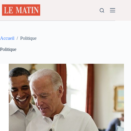
Passer
au
contenu
Accueil
/
Politique
Politique