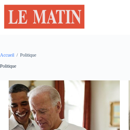
Passer
au
contenu
Accueil
/
Politique
Politique