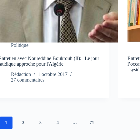
Politique
Entretien avec Noureddine Boukrouh (II): "Le jour
Entre
fatidique approche pour l'Algérie"
l’occa
"syst
Rédaction
1 octobre 2017
27 commentaires
1
2
3
4
…
71