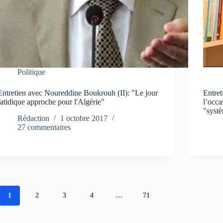
Politique
Entretien avec Noureddine Boukrouh (II): "Le jour
Entre
fatidique approche pour l'Algérie"
l’occa
"syst
Rédaction
1 octobre 2017
27 commentaires
1
2
3
4
…
71