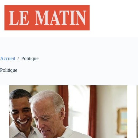
Passer
au
contenu
Accueil
/
Politique
Politique