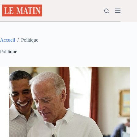
Passer
au
contenu
Accueil
/
Politique
Politique