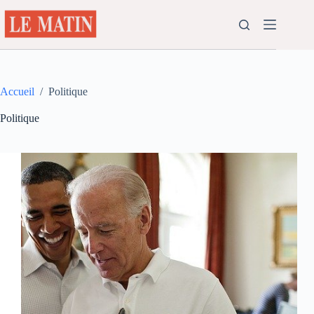
Passer
au
contenu
Accueil
/
Politique
Politique