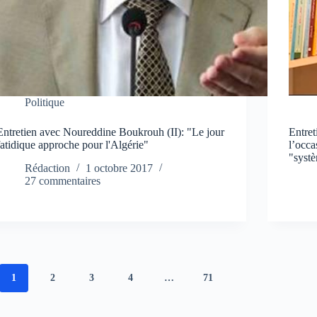
Politique
Entretien avec Noureddine Boukrouh (II): "Le jour
Entre
fatidique approche pour l'Algérie"
l’occa
"syst
Rédaction
1 octobre 2017
27 commentaires
1
2
3
4
…
71