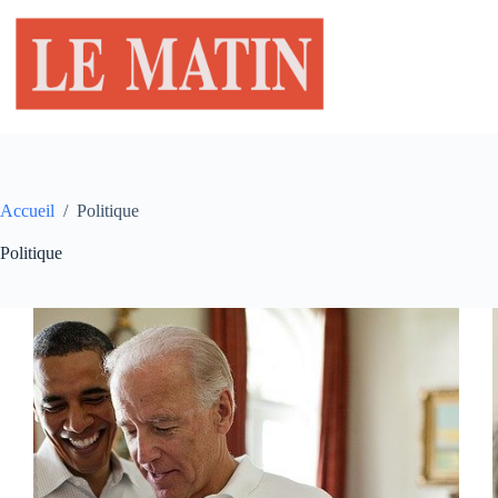
Passer
au
contenu
Accueil
/
Politique
Politique