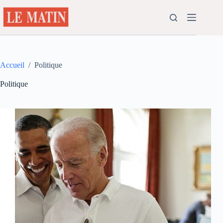
Passer
au
contenu
Accueil
/
Politique
Politique