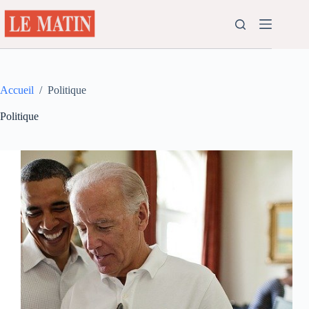
Passer
au
contenu
Accueil
/
Politique
Politique