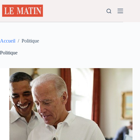
Passer
au
contenu
Accueil
/
Politique
Politique