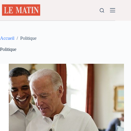
Passer
au
contenu
Accueil
/
Politique
Politique