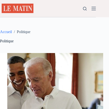
Passer
au
contenu
Accueil
/
Politique
Politique