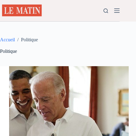
Passer
au
contenu
Accueil
/
Politique
Politique