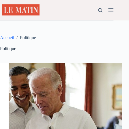
Passer
au
contenu
Accueil
/
Politique
Politique