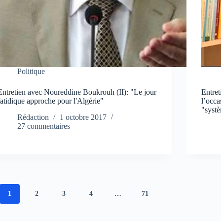
Politique
Entretien avec Noureddine Boukrouh (II): "Le jour
Entre
fatidique approche pour l'Algérie"
l’occa
"syst
Rédaction
1 octobre 2017
27 commentaires
1
2
3
4
…
71