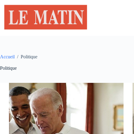
Passer
au
contenu
Accueil
/
Politique
Politique