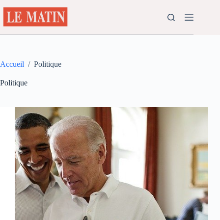
Passer
au
contenu
Accueil
/
Politique
Politique