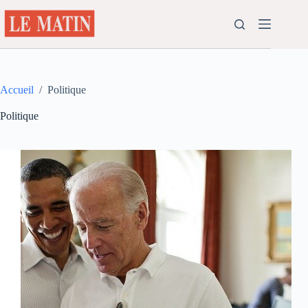
Passer
au
contenu
Accueil
/
Politique
Politique