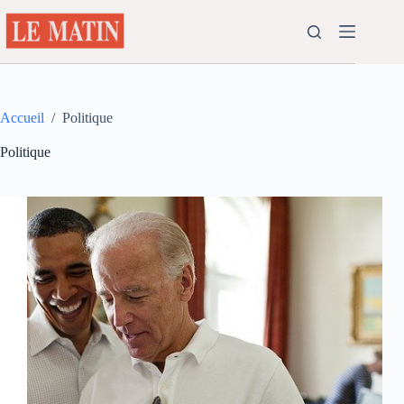
Passer
au
contenu
Accueil
/
Politique
Politique