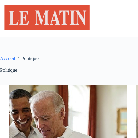
Passer
au
contenu
Accueil
/
Politique
Politique