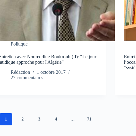
Politique
Entretien avec Noureddine Boukrouh (II): "Le jour
Entre
fatidique approche pour l'Algérie"
l’occa
"syst
Rédaction
1 octobre 2017
27 commentaires
1
2
3
4
…
71