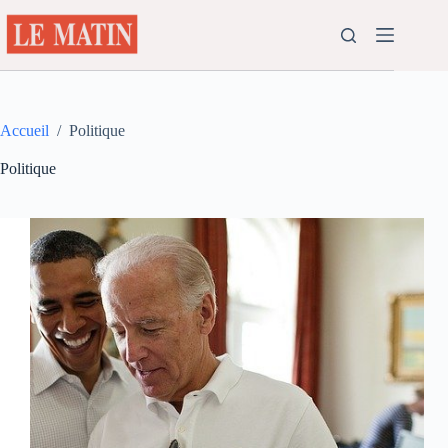
Passer
au
contenu
Accueil
/
Politique
Politique