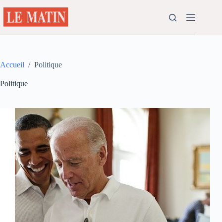
Passer
au
contenu
Accueil
/
Politique
Politique