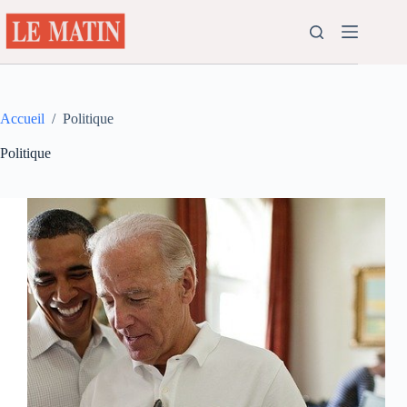
Passer
au
contenu
Accueil
/
Politique
Politique