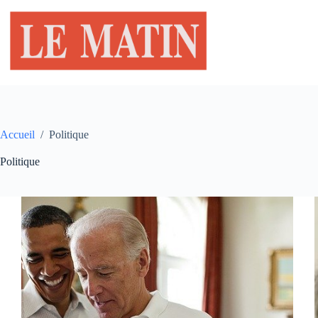
Passer
au
contenu
Accueil
/
Politique
Politique