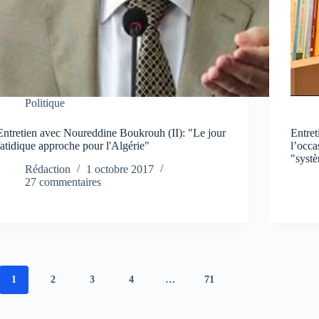
Politique
Entretien avec Noureddine Boukrouh (II): "Le jour
Entre
fatidique approche pour l'Algérie"
l’occa
"syst
Rédaction
1 octobre 2017
27 commentaires
1
2
3
4
…
71