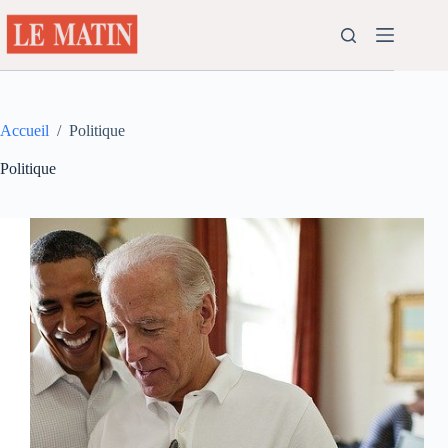
Passer
au
contenu
Accueil
/
Politique
Politique