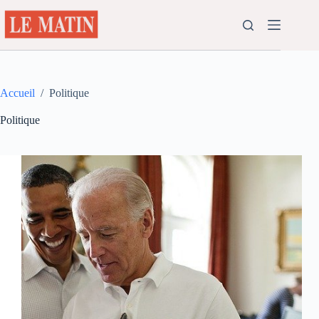
Passer
au
contenu
Accueil
/
Politique
Politique