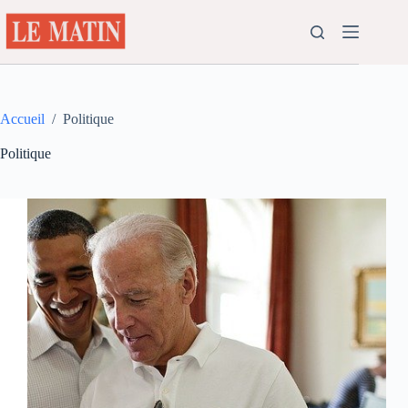
Passer
au
contenu
Accueil
/
Politique
Politique