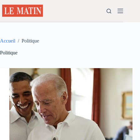
Passer
au
contenu
Accueil
/
Politique
Politique