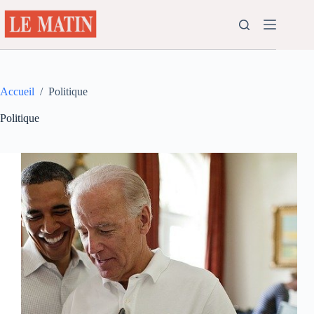
Passer
au
contenu
Accueil
/
Politique
Politique