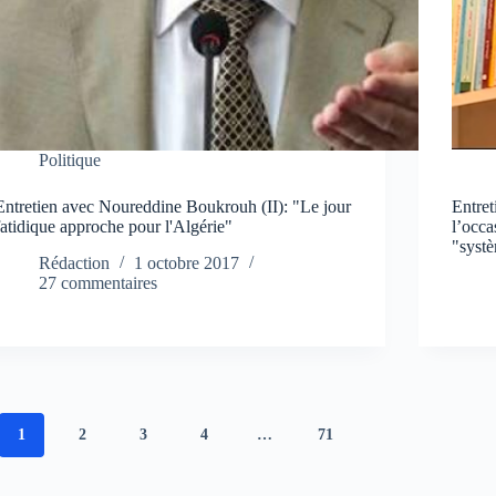
Politique
Entretien avec Noureddine Boukrouh (II): "Le jour
Entre
fatidique approche pour l'Algérie"
l’occa
"syst
Rédaction
1 octobre 2017
27 commentaires
1
2
3
4
…
71