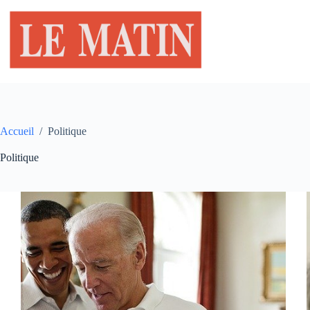
Passer
au
contenu
Accueil
/
Politique
Politique