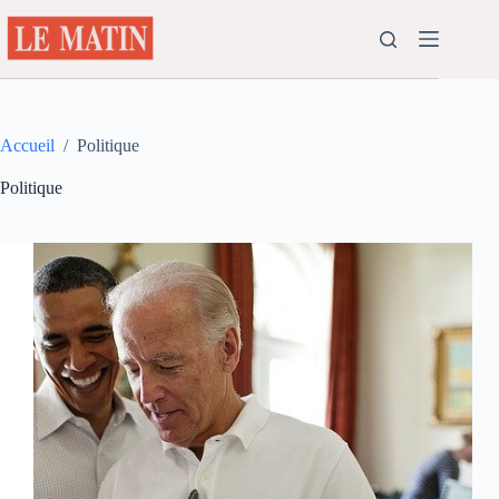
Passer
au
contenu
Accueil
/
Politique
Politique