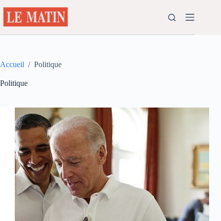
Passer
au
contenu
Accueil
/
Politique
Politique