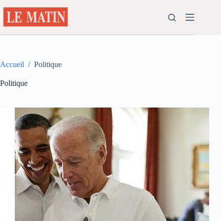
Passer
au
contenu
Accueil
/
Politique
Politique