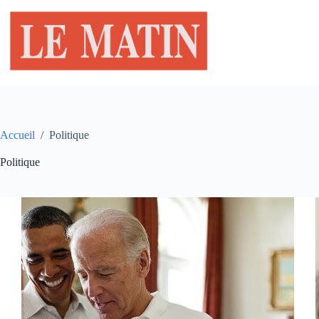
Passer
au
contenu
Accueil
/
Politique
Politique