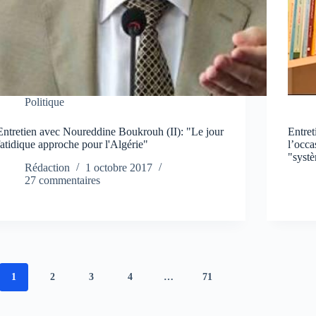
Politique
Entretien avec Noureddine Boukrouh (II): "Le jour
Entre
fatidique approche pour l'Algérie"
l’occa
"syst
Rédaction
1 octobre 2017
27 commentaires
1
2
3
4
…
71