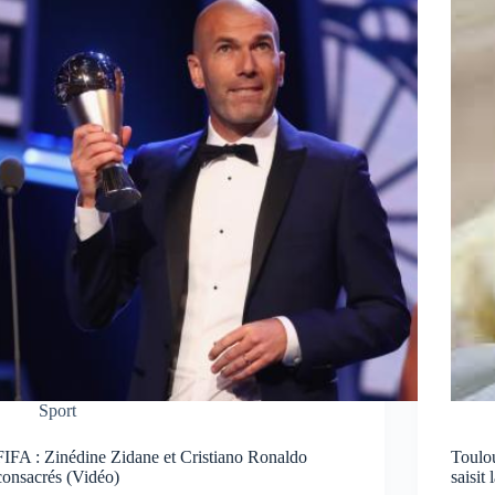
Sport
FIFA : Zinédine Zidane et Cristiano Ronaldo
Toulou
consacrés (Vidéo)
saisit 