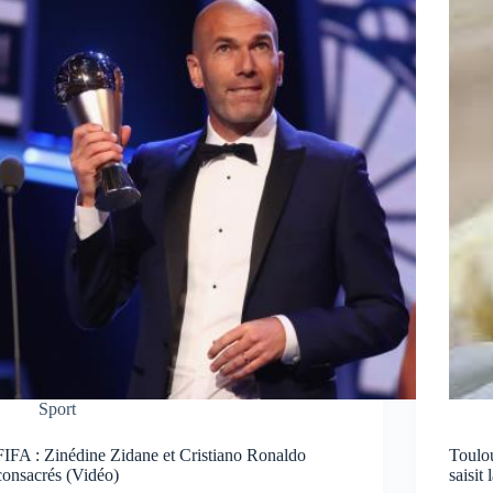
Sport
FIFA : Zinédine Zidane et Cristiano Ronaldo
Toulou
consacrés (Vidéo)
saisit 