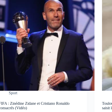
Sport
FIFA : Zinédine Zidane et Cristiano Ronaldo
Toulou
consacrés (Vidéo)
saisit 