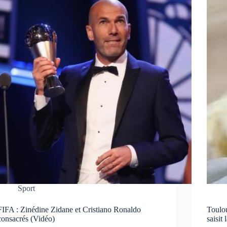
Sport
FIFA : Zinédine Zidane et Cristiano Ronaldo
Toulou
consacrés (Vidéo)
saisit 