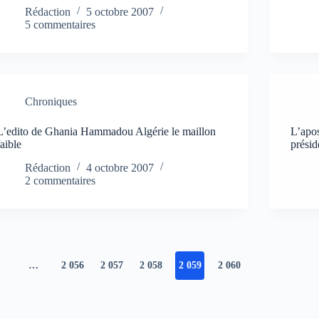
Rédaction
5 octobre 2007
5 commentaires
Chroniques
L’edito de Ghania Hammadou Algérie le maillon
L’apos
faible
présid
Rédaction
4 octobre 2007
2 commentaires
…
2 056
2 057
2 058
2 059
2 060